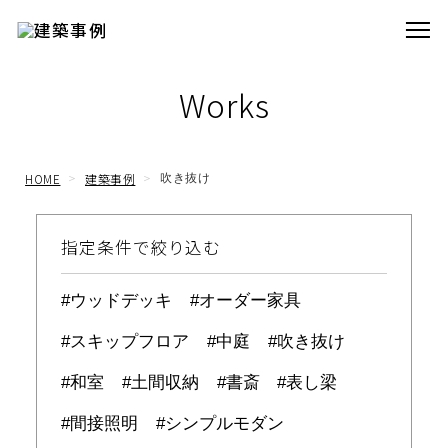
Works
HOME
建築事例
吹き抜け
指定条件で絞り込む
ウッドデッキ
オーダー家具
スキップフロア
中庭
吹き抜け
和室
土間収納
書斎
表し梁
間接照明
シンプルモダン