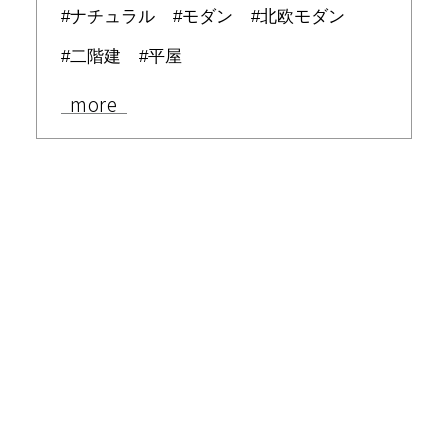
ナチュラル
モダン
北欧モダン
二階建
平屋
more
清冷寺の家／豊岡市
倉谷の家／舞鶴市
山ノ口の家／京丹後市