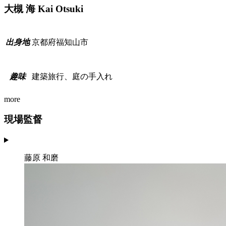
大槻 海
Kai Otsuki
京都府福知山市
出
身
地
建築旅行、庭の手入れ
趣
味
more
現場監督
藤原 和磨