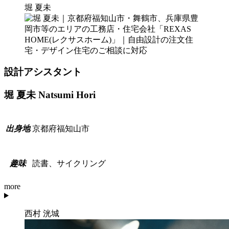
堀 夏未
設計アシスタント
堀 夏未
Natsumi Hori
京都府福知山市
出
身
地
読書、サイクリング
趣
味
more
西村 洸城