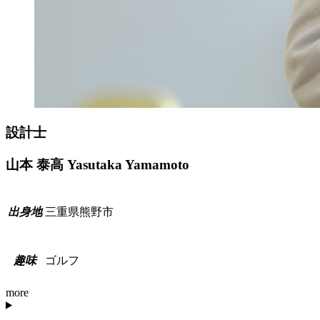
設計士
山本 泰高
Yasutaka Yamamoto
三重県熊野市
出
身
地
ゴルフ
趣
味
more