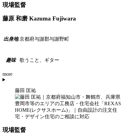
現場監督
藤原 和磨
Kazuma Fujiwara
京都府与謝郡与謝野町
出
身
地
歌うこと、ギター
趣
味
more
藤田 匡祐
現場監督