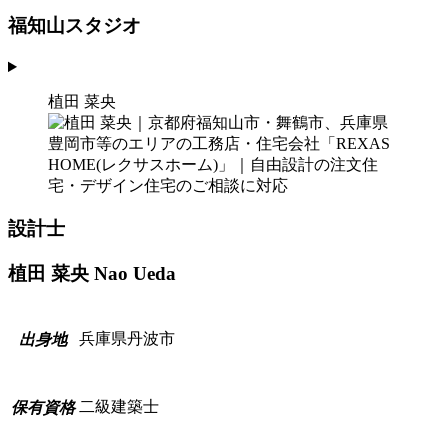
福知山スタジオ
植田 菜央
設計士
植田 菜央
Nao Ueda
兵庫県丹波市
出
身
地
二級建築士
保
有
資
格