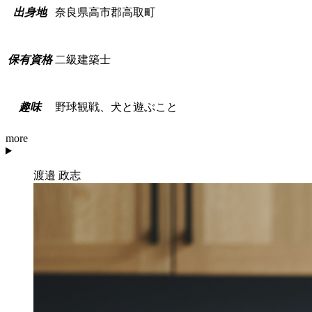
奈良県高市郡高取町
出
身
地
二級建築士
保
有
資
格
野球観戦、犬と遊ぶこと
趣
味
more
渡邉 政志