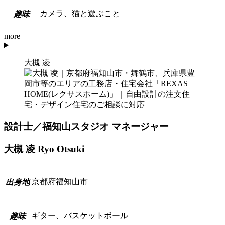
カメラ、猫と遊ぶこと
趣
味
more
大槻 凌
設計士／福知山スタジオ マネージャー
大槻 凌
Ryo Otsuki
京都府福知山市
出
身
地
ギター、バスケットボール
趣
味