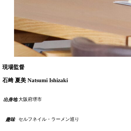
現場監督
石﨑 夏美
Natsumi Ishizaki
大阪府堺市
出
身
地
セルフネイル・ラーメン巡り
趣
味