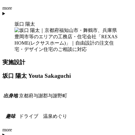
more
坂口 陽太
実施設計
坂口 陽太
Youta Sakaguchi
京都府与謝郡与謝野町
出
身
地
ドライブ 温泉めぐり
趣
味
more