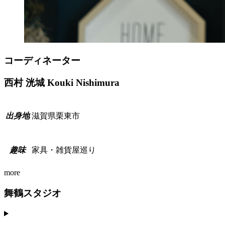
コーディネーター
西村 洸城
Kouki Nishimura
滋賀県栗東市
出
身
地
家具・雑貨屋巡り
趣
味
more
舞鶴スタジオ