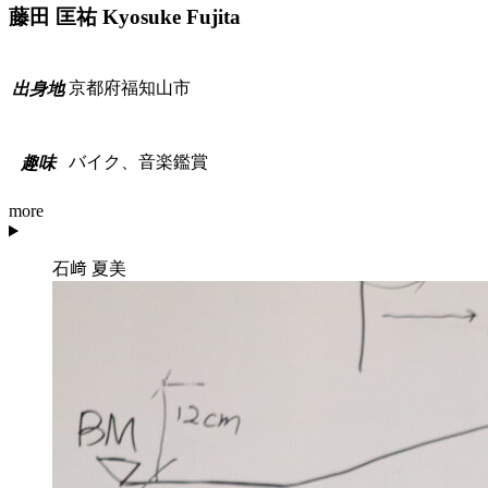
藤田 匡祐
Kyosuke Fujita
京都府福知山市
出
身
地
バイク、音楽鑑賞
趣
味
more
石﨑 夏美