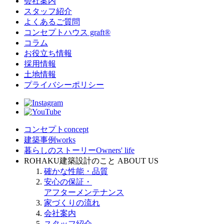
会社案内
スタッフ紹介
よくあるご質問
コンセプトハウス graft®
コラム
お役立ち情報
採用情報
土地情報
プライバシーポリシー
コンセプト
concept
建築事例
works
暮らしのストーリー
Owners' life
ROHAKU建築設計のこと
ABOUT US
確かな性能・品質
安心の保証・
アフターメンテナンス
家づくりの流れ
会社案内
スタッフ紹介