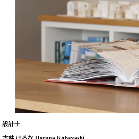
設計士
古林 はるな
Haruna Kobayashi