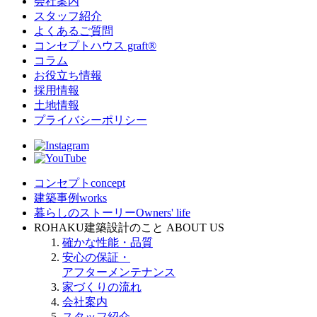
会社案内
スタッフ紹介
よくあるご質問
コンセプトハウス graft®
コラム
お役立ち情報
採用情報
土地情報
プライバシーポリシー
コンセプト
concept
建築事例
works
暮らしのストーリー
Owners' life
ROHAKU建築設計のこと
ABOUT US
確かな性能・品質
安心の保証・
アフターメンテナンス
家づくりの流れ
会社案内
スタッフ紹介