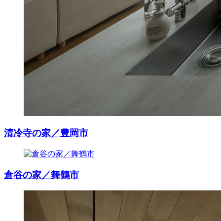
清冷寺の家／豊岡市
倉谷の家／舞鶴市