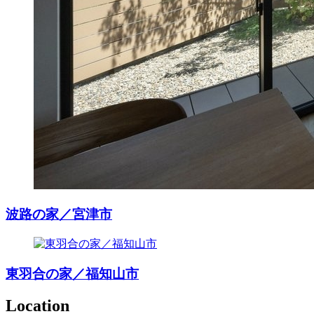
波路の家／宮津市
東羽合の家／福知山市
Location