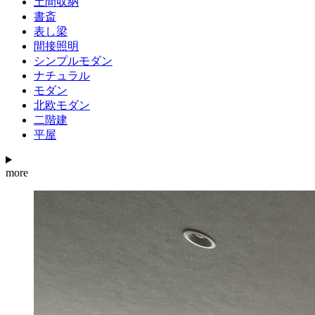
土間収納
書斎
表し梁
間接照明
シンプルモダン
ナチュラル
モダン
北欧モダン
二階建
平屋
more