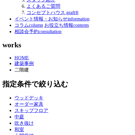
よくあるご質問
コンセプトハウス graft®
イベント情報・お知らせ
information
コラム
column
お役立ち情報
contents
相談会予約
consultation
works
HOME
建築事例
二階建
指定条件で絞り込む
ウッドデッキ
オーダー家具
スキップフロア
中庭
吹き抜け
和室