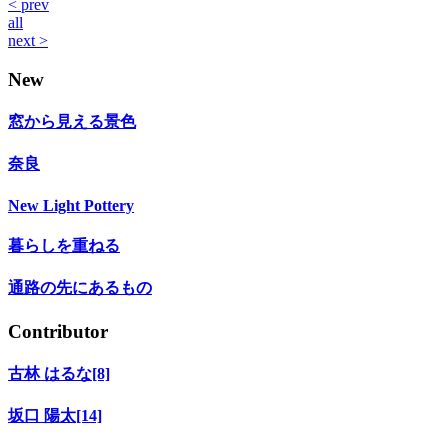
< prev
all
next >
New
窓から見える景色
奈良
New Light Pottery
暮らしを重ねる
通路の先にあるもの
Contributor
古林 はるな[8]
坂口 陽太[14]