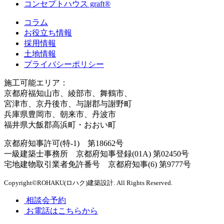
コンセプトハウス graft®
コラム
お役立ち情報
採用情報
土地情報
プライバシーポリシー
施工可能エリア：
京都府福知山市、綾部市、舞鶴市、
宮津市、京丹後市、与謝郡与謝野町
兵庫県豊岡市、朝来市、丹波市
福井県大飯郡高浜町・おおい町
京都府知事許可(特-1) 第18662号
一級建築士事務所 京都府知事登録(01A) 第02450号
宅地建物取引業者免許番号 京都府知事(6) 第9777号
Copyright©ROHAKU(ロハク)建築設計. All Rights Reserved.
相談会予約
お電話はこちらから