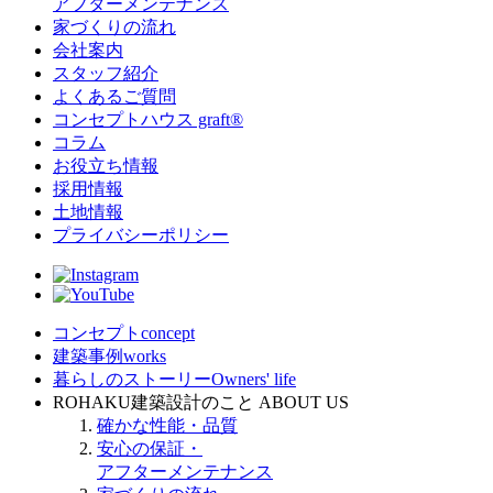
アフターメンテナンス
家づくりの流れ
会社案内
スタッフ紹介
よくあるご質問
コンセプトハウス graft®
コラム
お役立ち情報
採用情報
土地情報
プライバシーポリシー
コンセプト
concept
建築事例
works
暮らしのストーリー
Owners' life
ROHAKU建築設計のこと
ABOUT US
確かな性能・品質
安心の保証・
アフターメンテナンス